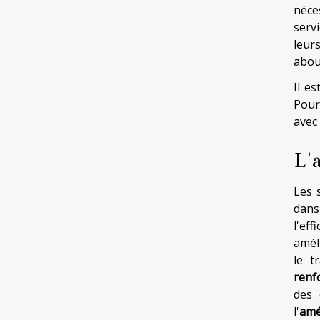
néces
serv
leur
about
Il e
Pour
avec
L'
Les 
dans 
l'ef
amél
le t
renf
des 
l'
amé