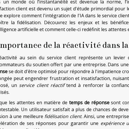
 un monde où l’instantanéité est devenue la norme, l’i
sfaction client est devenu un sujet d'étude primordial pour
le explore comment l'intégration de l'IA dans le service clie
oître la fidélisation. Découvrez les enjeux et les bénéfic
elligence artificielle et comment celle-ci redéfinit les attentes 
importance de la réactivité dans la
éactivité au sein du service client représente un levier
ommateurs du soutien offert par une entreprise. Dans une è
nse
se doit d'être optimisé pour répondre à l'impatience croi
ongée peut engendrer frustration et insatisfaction, nuisant
posé, un
service client réactif
tend à renforcer la confianc
isés.
que les attentes en matière de
temps de réponse
sont com
ntestable. Un utilisateur satisfait a plus de chances de deve
sion à une meilleure
fidélisation client
. Ainsi, une entrepri
célération de ses réponses pour garantir une
expérience ut