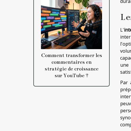
durab
Le
L'
int
inte
l'opt
volu
Comment transformer les
capa
commentaires en
une 
stratégie de croissance
satis
sur YouTube ?
Par 
prép
inte
peuv
perso
syno
comp