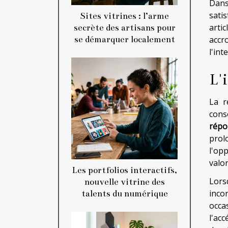
Dans
sati
Sites vitrines : l’arme
artic
secrète des artisans pour
se démarquer localement
accr
l'int
L'
La r
cons
répo
prol
l'op
valor
Les portfolios interactifs,
Lors
nouvelle vitrine des
inco
talents du numérique
occa
l'ac