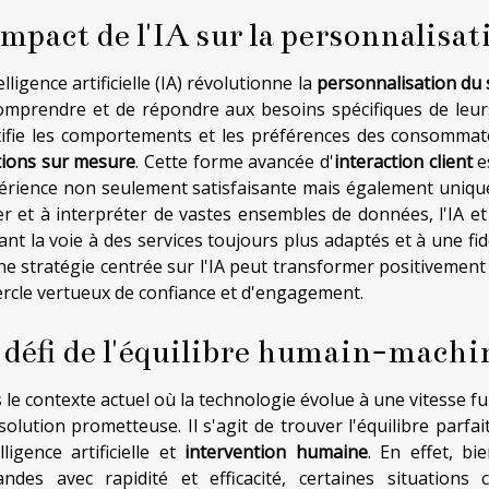
impact de l'IA sur la personnalisat
elligence artificielle (IA) révolutionne la
personnalisation du 
omprendre et de répondre aux besoins spécifiques de leurs 
tifie les comportements et les préférences des consomma
tions sur mesure
. Cette forme avancée d'
interaction client
es
périence non seulement satisfaisante mais également unique
ter et à interpréter de vastes ensembles de données, l'IA e
nt la voie à des services toujours plus adaptés et à une fidé
ne stratégie centrée sur l'IA peut transformer positivement
ercle vertueux de confiance et d'engagement.
 défi de l'équilibre humain-machi
 le contexte actuel où la technologie évolue à une vitesse fu
solution prometteuse. Il s'agit de trouver l'équilibre parf
elligence artificielle et
intervention humaine
. En effet, bi
ndes avec rapidité et efficacité, certaines situation