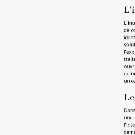
L'
L'int
de c
iden
solu
l'ex
trai
ouvra
qu'u
un c
Le
Dans
une 
l'int
dema