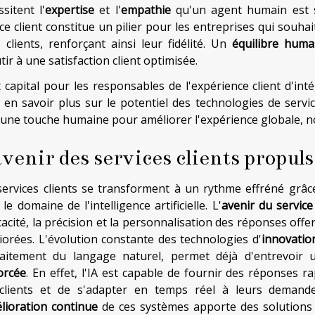
sitent l'
expertise
et l'
empathie
qu'un agent humain est s
ice client constitue un pilier pour les entreprises qui souh
s clients, renforçant ainsi leur fidélité. Un
équilibre huma
ir à une satisfaction client optimisée.
st capital pour les responsables de l'expérience client d'int
 en savoir plus sur le potentiel des technologies de servi
 une touche humaine pour améliorer l'expérience globale, n
avenir des services clients propuls
services clients se transforment à un rythme effréné gr
le domaine de l'intelligence artificielle. L'
avenir du service 
ficacité, la précision et la personnalisation des réponses 
iorées. L'évolution constante des technologies d'
innovatio
raitement du langage naturel, permet déjà d'entrevoi
orcée
. En effet, l'IA est capable de fournir des réponses ra
clients et de s'adapter en temps réel à leurs demandes
lioration continue
de ces systèmes apporte des solutions 