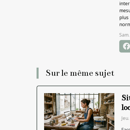
inte
mesu
plus
norm
Sam.
Sur le même sujet
Si
lo
Jeu.
Fac