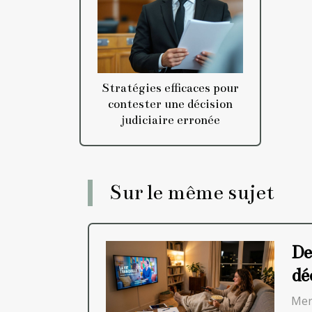
Stratégies efficaces pour
contester une décision
judiciaire erronée
Sur le même sujet
De
dé
Mer.