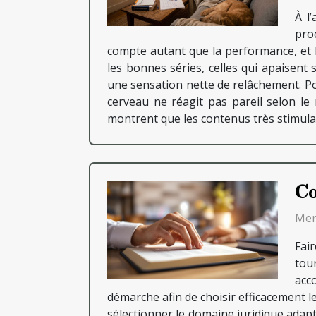
À l
pro
compte autant que la performance, et 
les bonnes séries, celles qui apaisent 
une sensation nette de relâchement. Po
cerveau ne réagit pas pareil selon le
montrent que les contenus très stimulant
Co
Mer
Fai
tou
acc
démarche afin de choisir efficacement l
sélectionner le domaine juridique adapté