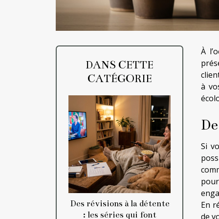
À l’
prése
DANS CETTE
clie
CATÉGORIE
à vo
écol
De
Si v
poss
comm
pour
enga
Des révisions à la détente
En ré
: les séries qui font
de vo