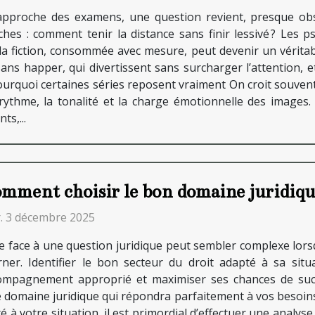
’approche des examens, une question revient, presque obse
ches : comment tenir la distance sans finir lessivé ? Les p
la fiction, consommée avec mesure, peut devenir un véritab
sans happer, qui divertissent sans surcharger l’attention, et
urquoi certaines séries reposent vraiment On croit souvent 
 rythme, la tonalité et la charge émotionnelle des images
s,...
mment choisir le bon domaine juridique
. 3 décembre 2025
re face à une question juridique peut sembler complexe lors
rner. Identifier le bon secteur du droit adapté à sa situ
ompagnement approprié et maximiser ses chances de suc
e domaine juridique qui répondra parfaitement à vos besoins.
 à votre situation, il est primordial d’effectuer une analyse