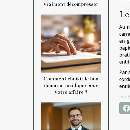
vraiment décompresser
Le
Au n
carn
en g
papi
prat
entit
Par a
Comment choisir le bon
cord
domaine juridique pour
enti
votre affaire ?
Jeu. 