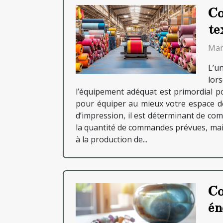
Co
te
Mar
L’un
lor
l’équipement adéquat est primordial po
pour équiper au mieux votre espace de 
d’impression, il est déterminant de com
la quantité de commandes prévues, mais 
à la production de...
Co
én